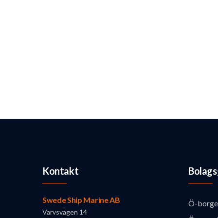
Kontakt
Bolags
Swede Ship Marine AB
Ö-borge
Varvsvägen 14