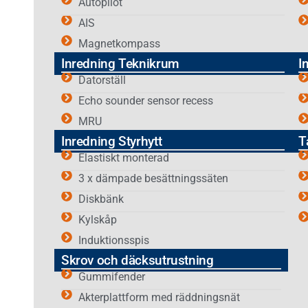
Autopilot
AIS
Magnetkompass
Inredning Teknikrum
I
Datorställ
Echo sounder sensor recess
MRU
Inredning Styrhytt
T
Elastiskt monterad
3 x dämpade besättningssäten
Diskbänk
Kylskåp
Induktionsspis
Skrov och däcksutrustning
Gummifender
Akterplattform med räddningsnät