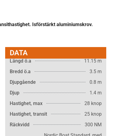
ansithastighet. Isförstärkt aluminiumskrov.
DATA
Längd ö.a
11.15 m
Bredd ö.a
3.5 m
Djupgående
0.8 m
Djup
1.4 m
Hastighet, max
28 knop
Hastighet, transit
25 knop
Räckvidd
300 NM
Nordic Boat Standard, med