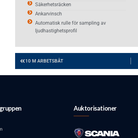
Säkerhetsräcken
Ankarvinsch
Automatisk rulle för sampling av
ljudhastighetsprofil
10 M ARBETSBÅT
gruppen
Auktorisationer
n