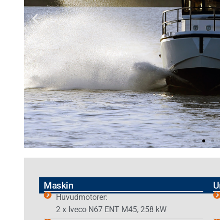
Maskin
U
Huvudmotorer:
2 x Iveco N67 ENT M45, 258 kW