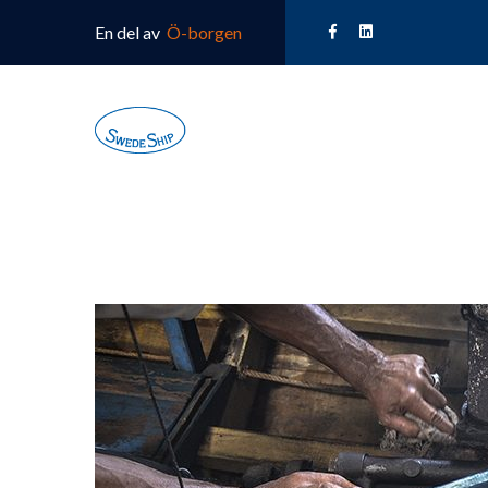
En del av
Ö-borgen