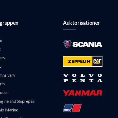
gruppen
Auktorisationer
n
t
arv
v
mns varv
rin
ouse
gine and Shiprepair
hip Marine