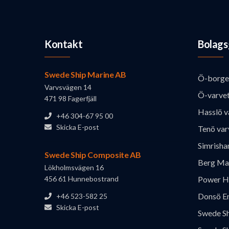
Kontakt
Bolags
Swede Ship Marine AB
Ö-borge
Varvsvägen 14
Ö-varve
471 98 Fagerfjäll
Hasslö v
+46 304-67 95 00
Skicka E-post
Tenö var
Simrisha
Swede Ship Composite AB
Berg Ma
Lökholmsvägen 16
456 61 Hunnebostrand
Power H
Donsö En
+46 523-582 25
Skicka E-post
Swede S